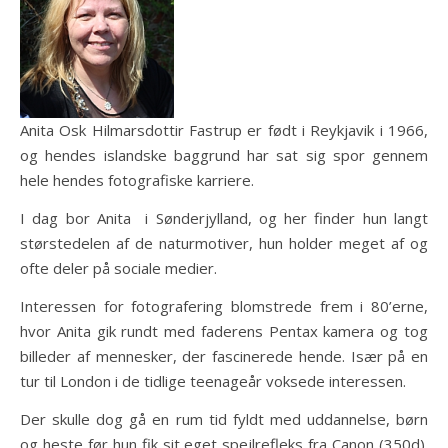
Anita Osk Hilmarsdottir Fastrup er født i Reykjavik i 1966,
og hendes islandske baggrund har sat sig spor gennem
hele hendes fotografiske karriere.
I dag bor Anita i Sønderjylland, og her finder hun langt
størstedelen af de naturmotiver, hun holder meget af og
ofte deler på sociale medier.
Interessen for fotografering blomstrede frem i 80’erne,
hvor Anita gik rundt med faderens Pentax kamera og tog
billeder af mennesker, der fascinerede hende. Især på en
tur til London i de tidlige teenageår voksede interessen.
Der skulle dog gå en rum tid fyldt med uddannelse, børn
og heste før hun fik sit eget spejlrefleks fra Canon (350d).