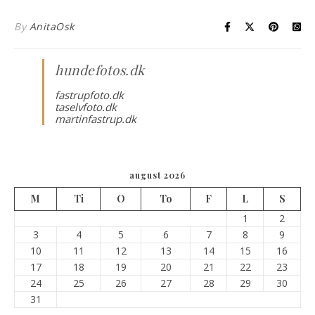
By
AnitaOsk
hundefotos.dk
fastrupfoto.dk
taselvfoto.dk
martinfastrup.dk
august 2026
M
Ti
O
To
F
L
S
1
2
3
4
5
6
7
8
9
10
11
12
13
14
15
16
17
18
19
20
21
22
23
24
25
26
27
28
29
30
31